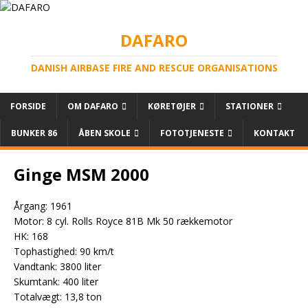
DAFARO
DANISH AIRBASE FIRE AND RESCUE ORGANISATIONS
FORSIDE
OM DAFARO
KØRETØJER
STATIONER
BUNKER 86
ÅBEN SKOLE
FOTOTJENESTE
KONTAKT
Ginge MSM 2000
Årgang: 1961
Motor: 8 cyl. Rolls Royce 81B Mk 50 rækkemotor
HK: 168
Tophastighed: 90 km/t
Vandtank: 3800 liter
Skumtank: 400 liter
Totalvægt: 13,8 ton